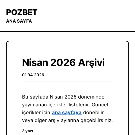
POZBET
ANA SAYFA
Nisan 2026 Arşivi
01.04.2026
Bu sayfada Nisan 2026 döneminde
yayınlanan içerikler listelenir. Güncel
içerikler için
ana sayfaya
dönebilir
veya diğer arşiv aylarına geçebilirsiniz.
3 yazı