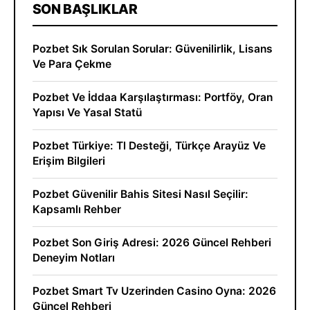
SON BAŞLIKLAR
Pozbet Sık Sorulan Sorular: Güvenilirlik, Lisans
Ve Para Çekme
Pozbet Ve İddaa Karşılaştırması: Portföy, Oran
Yapısı Ve Yasal Statü
Pozbet Türkiye: Tl Desteği, Türkçe Arayüz Ve
Erişim Bilgileri
Pozbet Güvenilir Bahis Sitesi Nasıl Seçilir:
Kapsamlı Rehber
Pozbet Son Giriş Adresi: 2026 Güncel Rehberi
Deneyim Notları
Pozbet Smart Tv Uzerinden Casino Oyna: 2026
Güncel Rehberi