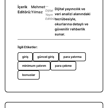
İçerik
Mehmet
—
Dijital yayıncılık ve
Dijital
Editörü:
Yılmaz
veri analizi alanındaki
Yayın
Editörü
tecrübesiyle,
okurlarına detaylı ve
güvenilir rehberlik
sunar.
İlgili Etiketler:
giriş
güncel giriş
para yatırma
minimum yatırım
para çekme
bonuslar