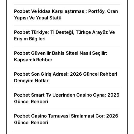
Pozbet Ve İddaa Karşılaştırması: Portföy, Oran
Yapısı Ve Yasal Statü
Pozbet Türkiye: Tl Desteği, Türkçe Arayüz Ve
Erişim Bilgileri
Pozbet Güvenilir Bahis Sitesi Nasıl Seçilir:
Kapsamlı Rehber
Pozbet Son Giriş Adresi: 2026 Güncel Rehberi
Deneyim Notları
Pozbet Smart Tv Uzerinden Casino Oyna: 2026
Güncel Rehberi
Pozbet Casino Turnuvasi Siralamasi Gor: 2026
Güncel Rehberi