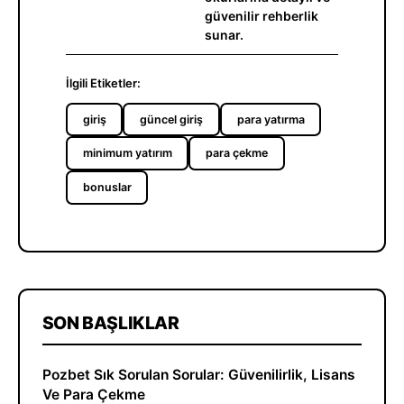
güvenilir rehberlik
sunar.
İlgili Etiketler:
giriş
güncel giriş
para yatırma
minimum yatırım
para çekme
bonuslar
SON BAŞLIKLAR
Pozbet Sık Sorulan Sorular: Güvenilirlik, Lisans
Ve Para Çekme