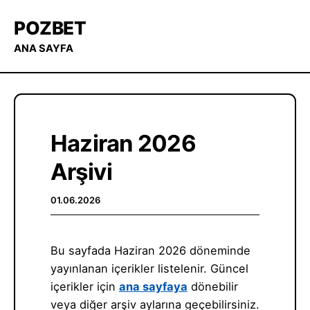
POZBET
ANA SAYFA
Haziran 2026
Arşivi
01.06.2026
Bu sayfada Haziran 2026 döneminde
yayınlanan içerikler listelenir. Güncel
içerikler için
ana sayfaya
dönebilir
veya diğer arşiv aylarına geçebilirsiniz.