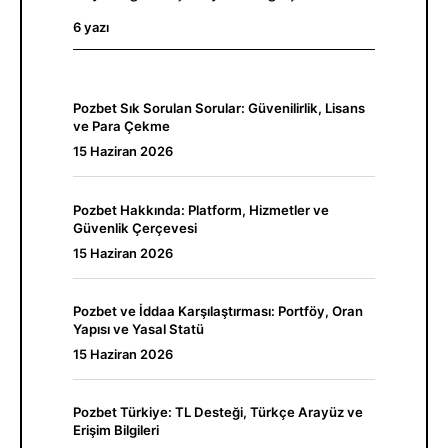
6 yazı
Pozbet Sık Sorulan Sorular: Güvenilirlik, Lisans
ve Para Çekme
15 Haziran 2026
Pozbet Hakkında: Platform, Hizmetler ve
Güvenlik Çerçevesi
15 Haziran 2026
Pozbet ve İddaa Karşılaştırması: Portföy, Oran
Yapısı ve Yasal Statü
15 Haziran 2026
Pozbet Türkiye: TL Desteği, Türkçe Arayüz ve
Erişim Bilgileri