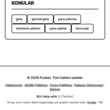
KONULAR
giriş
güncel giriş
para yatırma
minimum yatırım
para çekme
bonuslar
© 2026 Pozbet. Tüm hakları saklıdır.
Hakkımızda
·
Gizlilik Politikası
·
Çerez Politikası
·
Kullanıcı Sözleşmesi
·
İletişim
Bizi takip edin:
X (Twitter)
18 yaş sınırı vardır. Bahis bağımlılığa yol açabilir; destek hattı:
Yeşilay
· 182