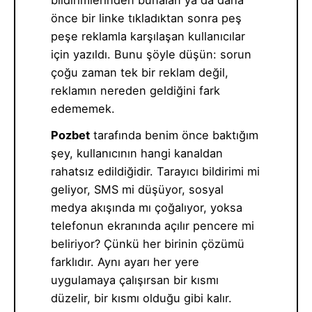
bildirimlerinden bunalan ya da daha
önce bir linke tıkladıktan sonra peş
peşe reklamla karşılaşan kullanıcılar
için yazıldı. Bunu şöyle düşün: sorun
çoğu zaman tek bir reklam değil,
reklamın nereden geldiğini fark
edememek.
Pozbet
tarafında benim önce baktığım
şey, kullanıcının hangi kanaldan
rahatsız edildiğidir. Tarayıcı bildirimi mi
geliyor, SMS mi düşüyor, sosyal
medya akışında mı çoğalıyor, yoksa
telefonun ekranında açılır pencere mi
beliriyor? Çünkü her birinin çözümü
farklıdır. Aynı ayarı her yere
uygulamaya çalışırsan bir kısmı
düzelir, bir kısmı olduğu gibi kalır.