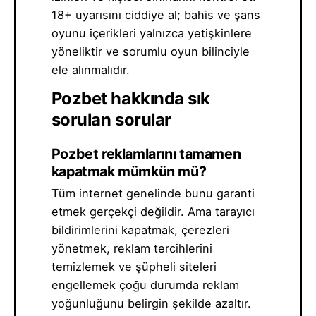
18+ uyarısını ciddiye al; bahis ve şans
oyunu içerikleri yalnızca yetişkinlere
yöneliktir ve sorumlu oyun bilinciyle
ele alınmalıdır.
Pozbet hakkında sık
sorulan sorular
Pozbet reklamlarını tamamen
kapatmak mümkün mü?
Tüm internet genelinde bunu garanti
etmek gerçekçi değildir. Ama tarayıcı
bildirimlerini kapatmak, çerezleri
yönetmek, reklam tercihlerini
temizlemek ve şüpheli siteleri
engellemek çoğu durumda reklam
yoğunluğunu belirgin şekilde azaltır.