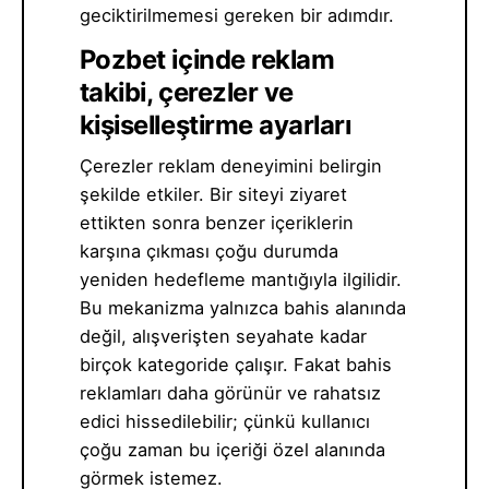
geciktirilmemesi gereken bir adımdır.
Pozbet içinde reklam
takibi, çerezler ve
kişiselleştirme ayarları
Çerezler reklam deneyimini belirgin
şekilde etkiler. Bir siteyi ziyaret
ettikten sonra benzer içeriklerin
karşına çıkması çoğu durumda
yeniden hedefleme mantığıyla ilgilidir.
Bu mekanizma yalnızca bahis alanında
değil, alışverişten seyahate kadar
birçok kategoride çalışır. Fakat bahis
reklamları daha görünür ve rahatsız
edici hissedilebilir; çünkü kullanıcı
çoğu zaman bu içeriği özel alanında
görmek istemez.