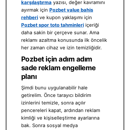
karşılaştırma
yazısı, değer kavramını
ayırmak için
Pozbet value bahis
rehberi
ve kupon yaklaşımı için
Pozbet spor toto tahminleri
içeriği
daha sakin bir çerçeve sunar. Ama
reklamı azaltma konusunda ilk öncelik
her zaman cihaz ve izin temizliğidir.
Pozbet için adım adım
sade reklam engelleme
planı
Şimdi bunu uygulanabilir hale
getirelim. Önce tarayıcı bildirim
izinlerini temizle, sonra açılır
pencereleri kapat, ardından reklam
kimliği ve kişiselleştirme ayarlarına
bak. Sonra sosyal medya