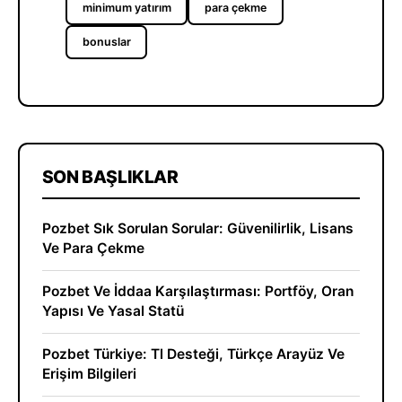
minimum yatırım
para çekme
bonuslar
SON BAŞLIKLAR
Pozbet Sık Sorulan Sorular: Güvenilirlik, Lisans
Ve Para Çekme
Pozbet Ve İddaa Karşılaştırması: Portföy, Oran
Yapısı Ve Yasal Statü
Pozbet Türkiye: Tl Desteği, Türkçe Arayüz Ve
Erişim Bilgileri