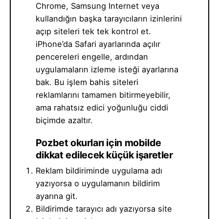
Chrome, Samsung Internet veya
kullandığın başka tarayıcıların izinlerini
açıp siteleri tek tek kontrol et.
iPhone’da Safari ayarlarında açılır
pencereleri engelle, ardından
uygulamaların izleme isteği ayarlarına
bak. Bu işlem bahis siteleri
reklamlarını tamamen bitirmeyebilir,
ama rahatsız edici yoğunluğu ciddi
biçimde azaltır.
Pozbet okurları için mobilde
dikkat edilecek küçük işaretler
Reklam bildiriminde uygulama adı
yazıyorsa o uygulamanın bildirim
ayarına git.
Bildirimde tarayıcı adı yazıyorsa site