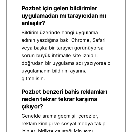
Pozbet için gelen bildirimler
uygulamadan mı tarayıcıdan mı
anlaşılır?
Bildirim üzerinde hangi uygulama
adının yazdığına bak. Chrome, Safari
veya başka bir tarayıcı görünüyorsa
sorun büyük ihtimalle site iznidir;
doğrudan bir uygulama adı yazıyorsa o
uygulamanın bildirim ayarına
gitmelisin.
Pozbet benzeri bahis reklamları
neden tekrar tekrar karşıma
çıkıyor?
Genelde arama geçmişi, çerezler,
reklam kimliği ve sosyal medya takip
izinleri birlikte çalıştığı için aynı