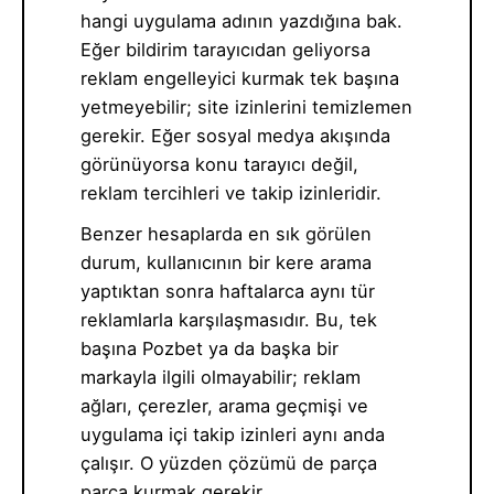
hangi uygulama adının yazdığına bak.
Eğer bildirim tarayıcıdan geliyorsa
reklam engelleyici kurmak tek başına
yetmeyebilir; site izinlerini temizlemen
gerekir. Eğer sosyal medya akışında
görünüyorsa konu tarayıcı değil,
reklam tercihleri ve takip izinleridir.
Benzer hesaplarda en sık görülen
durum, kullanıcının bir kere arama
yaptıktan sonra haftalarca aynı tür
reklamlarla karşılaşmasıdır. Bu, tek
başına Pozbet ya da başka bir
markayla ilgili olmayabilir; reklam
ağları, çerezler, arama geçmişi ve
uygulama içi takip izinleri aynı anda
çalışır. O yüzden çözümü de parça
parça kurmak gerekir.