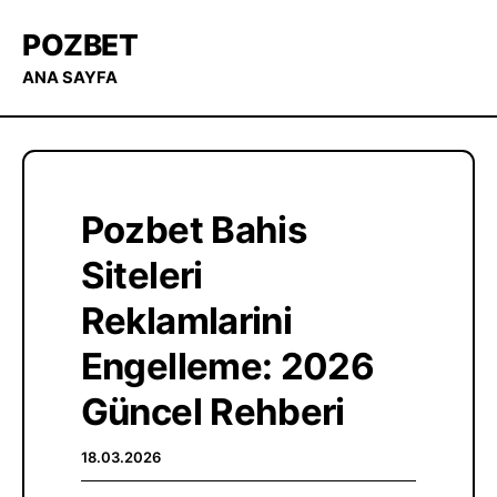
POZBET
ANA SAYFA
Pozbet Bahis
Siteleri
Reklamlarini
Engelleme: 2026
Güncel Rehberi
18.03.2026