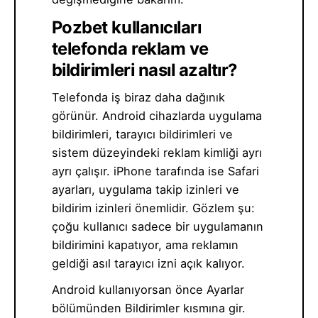
Pozbet kullanıcıları
telefonda reklam ve
bildirimleri nasıl azaltır?
Telefonda iş biraz daha dağınık
görünür. Android cihazlarda uygulama
bildirimleri, tarayıcı bildirimleri ve
sistem düzeyindeki reklam kimliği ayrı
ayrı çalışır. iPhone tarafında ise Safari
ayarları, uygulama takip izinleri ve
bildirim izinleri önemlidir. Gözlem şu:
çoğu kullanıcı sadece bir uygulamanın
bildirimini kapatıyor, ama reklamın
geldiği asıl tarayıcı izni açık kalıyor.
Android kullanıyorsan önce Ayarlar
bölümünden Bildirimler kısmına gir.