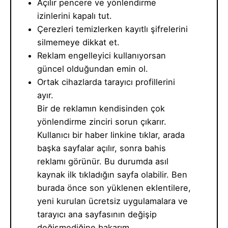
Açılır pencere ve yönlendirme
izinlerini kapalı tut.
Çerezleri temizlerken kayıtlı şifrelerini
silmemeye dikkat et.
Reklam engelleyici kullanıyorsan
güncel olduğundan emin ol.
Ortak cihazlarda tarayıcı profillerini
ayır.
Bir de reklamın kendisinden çok
yönlendirme zinciri sorun çıkarır.
Kullanıcı bir haber linkine tıklar, arada
başka sayfalar açılır, sonra bahis
reklamı görünür. Bu durumda asıl
kaynak ilk tıkladığın sayfa olabilir. Ben
burada önce son yüklenen eklentilere,
yeni kurulan ücretsiz uygulamalara ve
tarayıcı ana sayfasının değişip
değişmediğine bakarım.