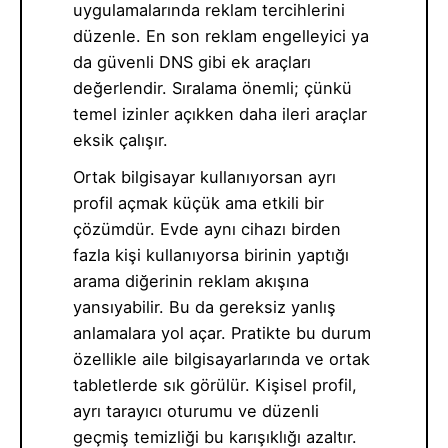
uygulamalarında reklam tercihlerini
düzenle. En son reklam engelleyici ya
da güvenli DNS gibi ek araçları
değerlendir. Sıralama önemli; çünkü
temel izinler açıkken daha ileri araçlar
eksik çalışır.
Ortak bilgisayar kullanıyorsan ayrı
profil açmak küçük ama etkili bir
çözümdür. Evde aynı cihazı birden
fazla kişi kullanıyorsa birinin yaptığı
arama diğerinin reklam akışına
yansıyabilir. Bu da gereksiz yanlış
anlamalara yol açar. Pratikte bu durum
özellikle aile bilgisayarlarında ve ortak
tabletlerde sık görülür. Kişisel profil,
ayrı tarayıcı oturumu ve düzenli
geçmiş temizliği bu karışıklığı azaltır.