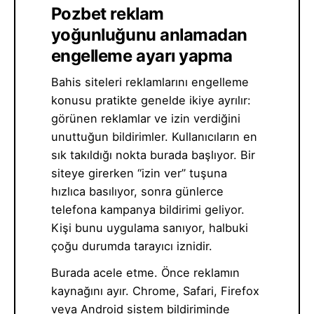
Pozbet reklam
yoğunluğunu anlamadan
engelleme ayarı yapma
Bahis siteleri reklamlarını engelleme
konusu pratikte genelde ikiye ayrılır:
görünen reklamlar ve izin verdiğini
unuttuğun bildirimler. Kullanıcıların en
sık takıldığı nokta burada başlıyor. Bir
siteye girerken “izin ver” tuşuna
hızlıca basılıyor, sonra günlerce
telefona kampanya bildirimi geliyor.
Kişi bunu uygulama sanıyor, halbuki
çoğu durumda tarayıcı iznidir.
Burada acele etme. Önce reklamın
kaynağını ayır. Chrome, Safari, Firefox
veya Android sistem bildiriminde