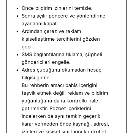
Önce bildirim izinlerini temizle.
Sonra açılır pencere ve yönlendirme
ayarlarını kapat.
Ardından çerez ve reklam
kişiselleştirme tercihlerini gözden
geçir.
SMS bağlantılarına tıklama, şüpheli
göndericileri engelle.
Adres çubuğunu okumadan hesap
bilgisi girme.
Bu rehberin amacı bahis içeriğini
teşvik etmek değil, reklam ve bildirim
yoğunluğunu daha kontrollü hale
getirmektir. Pozbet içeriklerini
incelerken de aynı temkin geçerli:
karar vermeden önce kaynağı, adresi,
izinleri ve kişisel sınırlarını kontrol et.