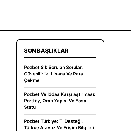
SON BAŞLIKLAR
Pozbet Sık Sorulan Sorular:
Güvenilirlik, Lisans Ve Para
Çekme
Pozbet Ve İddaa Karşılaştırması:
Portföy, Oran Yapısı Ve Yasal
Statü
Pozbet Türkiye: Tl Desteği,
Türkçe Arayüz Ve Erişim Bilgileri