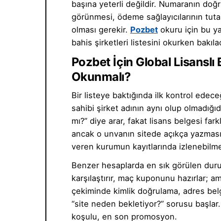
başına yeterli değildir. Numaranın doğru
görünmesi, ödeme sağlayıcılarının tutarl
olması gerekir.
Pozbet
okuru için bu yaz
bahis şirketleri listesini okurken bakıl
Pozbet İçin Global Lisanslı B
Okunmalı?
Bir listeye baktığında ilk kontrol edece
sahibi şirket adının aynı olup olmadığıd
mı?” diye arar, fakat lisans belgesi farklı
ancak o unvanın sitede açıkça yazması,
veren kurumun kayıtlarında izlenebilme
Benzer hesaplarda en sık görülen durum
karşılaştırır, maç kuponunu hazırlar; a
çekiminde kimlik doğrulama, adres be
“site neden bekletiyor?” sorusu başla
koşulu, en son promosyon.