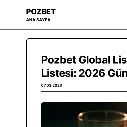
POZBET
ANA SAYFA
Pozbet Global Lisa
Listesi: 2026 Gü
07.03.2026