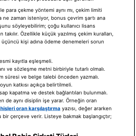
ile para çekme yöntemi aynı mı, çekim limiti
a ne zaman isteniyor, bonus çevrim şartı ana
unu söyleyebilirim; çoğu kullanıcı lisans
takılır. Özellikle küçük yazılmış çekim kuralları,
e üçüncü kişi adına ödeme denemeleri sorun
smi kayıtla eşleşmeli.
ı ve sözleşme metni birbiriyle tutarlı olmalı.
 süresi ve belge talebi önceden yazmalı.
oyun katkısı açıkça belirtilmeli.
sap kapatma ve destek bağlantıları bulunmalı.
n de aynı disiplin işe yarar. Örneğin oran
hisleri oran karşılaştırma
yazısı, değer ararken
bir çerçeve verir. Listeye bakmak başlangıçtır;