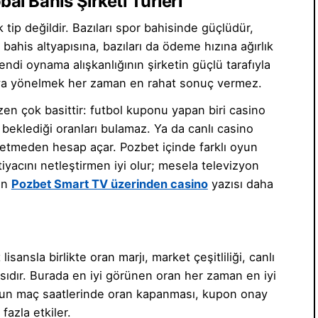
al Bahis Şirketi Türleri
ek tip değildir. Bazıları spor bahisinde güçlüdür,
ı bahis altyapısına, bazıları da ödeme hızına ağırlık
kendi oynama alışkanlığının şirketin güçlü tarafıyla
ya yönelmek her zaman en rahat sonuç vermez.
bazen çok basittir: futbol kuponu yapan biri casino
 beklediği oranları bulamaz. Ya da canlı casino
ol etmeden hesap açar. Pozbet içinde farklı oyun
iyacını netleştirmen iyi olur; mesela televizyon
an
Pozbet Smart TV üzerinden casino
yazısı daha
isansla birlikte oran marjı, market çeşitliliği, canlı
asıdır. Burada en iyi görünen oran her zaman en iyi
un maç saatlerinde oran kapanması, kupon onay
fazla etkiler.