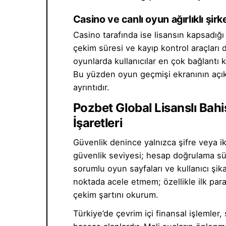
Casino ve canlı oyun ağırlıklı şirk
Casino tarafında ise lisansın kapsadığı 
çekim süresi ve kayıp kontrol araçları d
oyunlarda kullanıcılar en çok bağlantı ke
Bu yüzden oyun geçmişi ekranının açık 
ayrıntıdır.
Pozbet Global Lisanslı Bahi
İşaretleri
Güvenlik denince yalnızca şifre veya iki
güvenlik seviyesi; hesap doğrulama süre
sorumlu oyun sayfaları ve kullanıcı şika
noktada acele etmem; özellikle ilk para
çekim şartını okurum.
Türkiye’de çevrim içi finansal işlemler, 