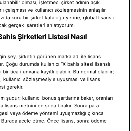
lanabilir olması, işletmeci şirket adının açık
ı çalışması ve kullanıcı sözleşmesinin anlaşılır
ıda kuru bir şirket kataloğu yerine, global lisanslı
acak gerçek işaretleri anlatıyorum.
ahis Şirketleri Listesi Nasıl
ğin şey, şirketin görünen marka adı ile lisans
ır. Çoğu durumda kullanıcı “X bahis sitesi lisanslı
 bir ticari unvana kayıtlı olabilir. Bu normal olabilir;
 kullanıcı sözleşmesiyle uyuşması ve lisans
si gerekir.
 şudur: kullanıcı bonus şartlarına bakar, oranları
ma lisans metnini en sona bırakır. Sonra para
lgesi veya ödeme yöntemi uyuşmazlığı çıkınca
r. Burada acele etme. Önce lisans, sonra ödeme