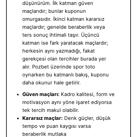
düşünürüm. İlk katman güven
maçlarıdır; bunlar kuponun
omurgasıdır. İkinci katman kararsız
maçlardır; genelde beraberlik veya
ters sonuç ihtimali taşır. Üçüncü
katman ise fark yaratacak maçlardır;
herkesin aynı yazmadığı, fakat
gerekçesi olan tercihler burada yer
alır. Pozbet üzerinde spor toto
oynarken bu katmanlı bakış, kuponu
daha okunur hale getirir.
Güven maçları:
Kadro kalitesi, form ve
motivasyon aynı yöne işaret ediyorsa
tek tercih makul olabilir.
Kararsız maçlar:
Denk güçler, düşük
tempo ve puan kaygısı varsa
beraberlik mutlaka