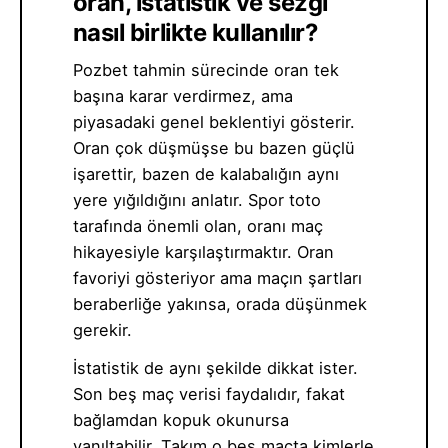
oran, istatistik ve sezgi
nasıl birlikte kullanılır?
Pozbet tahmin sürecinde oran tek
başına karar verdirmez, ama
piyasadaki genel beklentiyi gösterir.
Oran çok düşmüşse bu bazen güçlü
işarettir, bazen de kalabalığın aynı
yere yığıldığını anlatır. Spor toto
tarafında önemli olan, oranı maç
hikayesiyle karşılaştırmaktır. Oran
favoriyi gösteriyor ama maçın şartları
beraberliğe yakınsa, orada düşünmek
gerekir.
İstatistik de aynı şekilde dikkat ister.
Son beş maç verisi faydalıdır, fakat
bağlamdan kopuk okunursa
yanıltabilir. Takım o beş maçta kimlerle