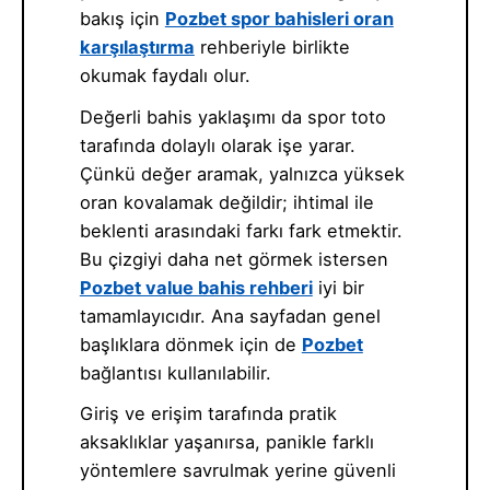
bakış için
Pozbet spor bahisleri oran
karşılaştırma
rehberiyle birlikte
okumak faydalı olur.
Değerli bahis yaklaşımı da spor toto
tarafında dolaylı olarak işe yarar.
Çünkü değer aramak, yalnızca yüksek
oran kovalamak değildir; ihtimal ile
beklenti arasındaki farkı fark etmektir.
Bu çizgiyi daha net görmek istersen
Pozbet value bahis rehberi
iyi bir
tamamlayıcıdır. Ana sayfadan genel
başlıklara dönmek için de
Pozbet
bağlantısı kullanılabilir.
Giriş ve erişim tarafında pratik
aksaklıklar yaşanırsa, panikle farklı
yöntemlere savrulmak yerine güvenli