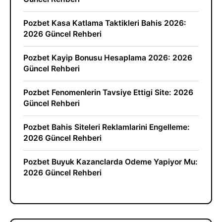
Pozbet Kasa Katlama Taktikleri Bahis 2026:
2026 Güncel Rehberi
Pozbet Kayip Bonusu Hesaplama 2026: 2026
Güncel Rehberi
Pozbet Fenomenlerin Tavsiye Ettigi Site: 2026
Güncel Rehberi
Pozbet Bahis Siteleri Reklamlarini Engelleme:
2026 Güncel Rehberi
Pozbet Buyuk Kazanclarda Odeme Yapiyor Mu:
2026 Güncel Rehberi