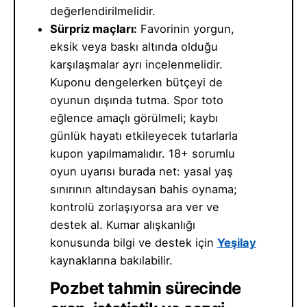
değerlendirilmelidir.
Sürpriz maçları:
Favorinin yorgun,
eksik veya baskı altında olduğu
karşılaşmalar ayrı incelenmelidir.
Kuponu dengelerken bütçeyi de
oyunun dışında tutma. Spor toto
eğlence amaçlı görülmeli; kaybı
günlük hayatı etkileyecek tutarlarla
kupon yapılmamalıdır. 18+ sorumlu
oyun uyarısı burada net: yasal yaş
sınırının altındaysan bahis oynama;
kontrolü zorlaşıyorsa ara ver ve
destek al. Kumar alışkanlığı
konusunda bilgi ve destek için
Yeşilay
kaynaklarına bakılabilir.
Pozbet tahmin sürecinde