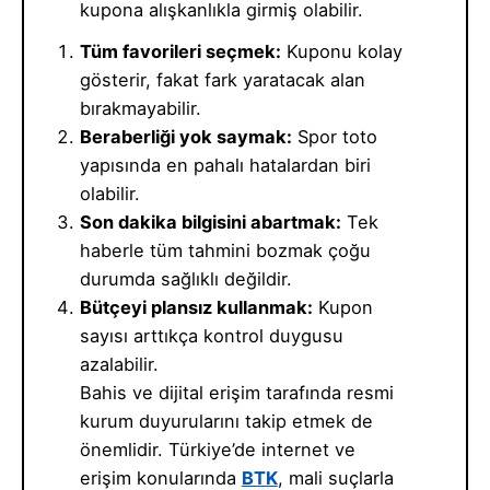
kupona alışkanlıkla girmiş olabilir.
Tüm favorileri seçmek:
Kuponu kolay
gösterir, fakat fark yaratacak alan
bırakmayabilir.
Beraberliği yok saymak:
Spor toto
yapısında en pahalı hatalardan biri
olabilir.
Son dakika bilgisini abartmak:
Tek
haberle tüm tahmini bozmak çoğu
durumda sağlıklı değildir.
Bütçeyi plansız kullanmak:
Kupon
sayısı arttıkça kontrol duygusu
azalabilir.
Bahis ve dijital erişim tarafında resmi
kurum duyurularını takip etmek de
önemlidir. Türkiye’de internet ve
erişim konularında
BTK
, mali suçlarla