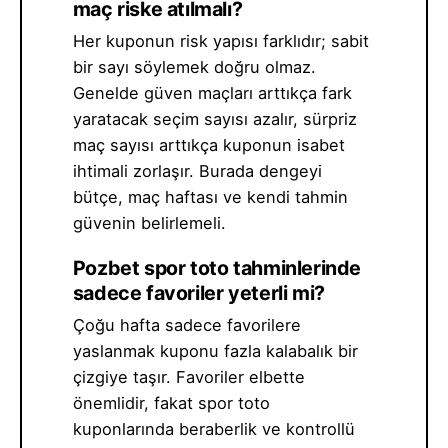
maç riske atılmalı?
Her kuponun risk yapısı farklıdır; sabit
bir sayı söylemek doğru olmaz.
Genelde güven maçları arttıkça fark
yaratacak seçim sayısı azalır, sürpriz
maç sayısı arttıkça kuponun isabet
ihtimali zorlaşır. Burada dengeyi
bütçe, maç haftası ve kendi tahmin
güvenin belirlemeli.
Pozbet spor toto tahminlerinde
sadece favoriler yeterli mi?
Çoğu hafta sadece favorilere
yaslanmak kuponu fazla kalabalık bir
çizgiye taşır. Favoriler elbette
önemlidir, fakat spor toto
kuponlarında beraberlik ve kontrollü