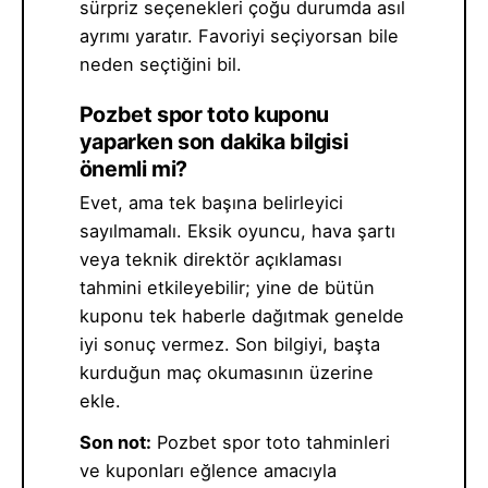
sürpriz seçenekleri çoğu durumda asıl
ayrımı yaratır. Favoriyi seçiyorsan bile
neden seçtiğini bil.
Pozbet spor toto kuponu
yaparken son dakika bilgisi
önemli mi?
Evet, ama tek başına belirleyici
sayılmamalı. Eksik oyuncu, hava şartı
veya teknik direktör açıklaması
tahmini etkileyebilir; yine de bütün
kuponu tek haberle dağıtmak genelde
iyi sonuç vermez. Son bilgiyi, başta
kurduğun maç okumasının üzerine
ekle.
Son not:
Pozbet spor toto tahminleri
ve kuponları eğlence amacıyla